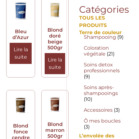
Catégories
TOUS LES
PRODUITS
Blond
Bleu
Terre de couleur
doré
Shampooing
(9)
d’Azur
beige
500gr
Coloration
Lire la
végétale
(21)
suite
Lire la
Soins detox
suite
professionnels
(9)
Soins après-
shampooings
(10)
Accessoires
(3)
Ô mes boucles
Blond
Blond
(3)
marron
fonce
L’envolée des
500gr
cendre