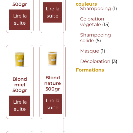
couleurs
500gr
Shampooing
(1)
Lire la
Lire la
suite
Coloration
suite
végétale
(15)
Shampooing
solide
(5)
Masque
(1)
Décoloration
(3)
Formations
Blond
Blond
nature
miel
500gr
500gr
Lire la
Lire la
suite
suite