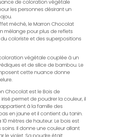
nuance de coloration végétale
pour les personnes désirant un
cajou.
ffet méché, le Marron Chocolat
n mélange pour plus de reflets
 du coloriste et des superpositions
coloration végétale couplée à un
védiques et de silice de bambou. Le
omposent cette nuance donne
elure.
n Chocolat est le Bois de
risé permet de poudrer la couleur, il
 appartient à la famille des
as en jaune et il contient du tanin.
à 10 mètres de hauteur. Le bois est
soins. Il donne une couleur allant
r le violet. Sa poudre était