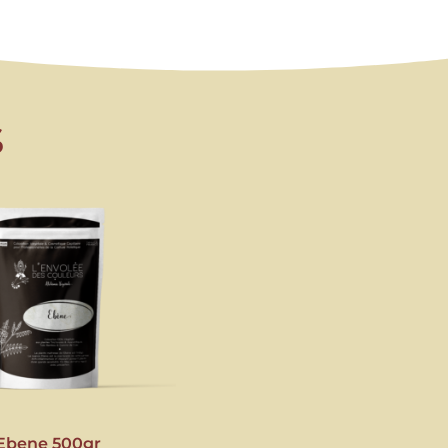
s
Ebene 500gr