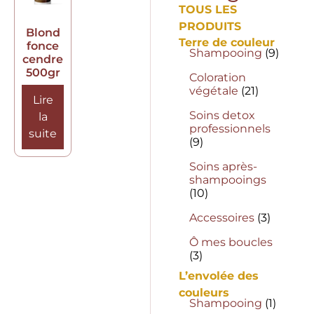
TOUS LES
PRODUITS
Blond
Terre de couleur
fonce
Shampooing
(9)
cendre
500gr
Coloration
végétale
(21)
Lire
Soins detox
la
professionnels
suite
(9)
Soins après-
shampooings
(10)
Accessoires
(3)
Ô mes boucles
(3)
L’envolée des
couleurs
Shampooing
(1)