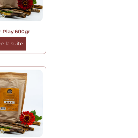
r Play 600gr
re la suite