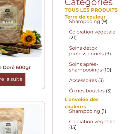
Catégories
TOUS LES PRODUITS
Terre de couleur
Shampooing
(9)
Coloration végétale
(21)
Soins detox
professionnels
(9)
Soins après-
e Doré 600gr
shampooings
(10)
re la suite
Accessoires
(3)
Ô mes boucles
(3)
L’envolée des
couleurs
Shampooing
(1)
Coloration végétale
(15)