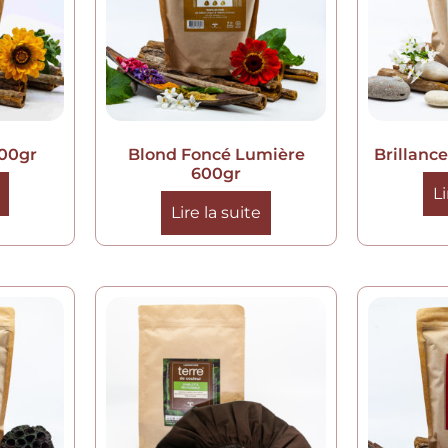
600gr
Blond Foncé Lumière
Brillanc
600gr
Li
Lire la suite