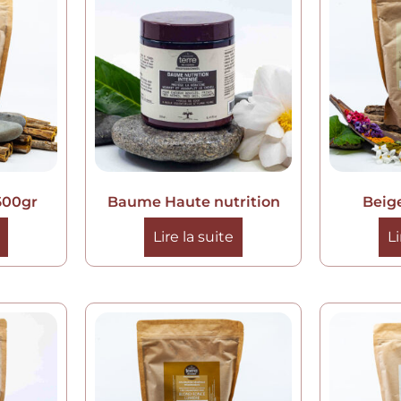
600gr
Baume Haute nutrition
Beig
Lire la suite
Li