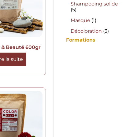
Shampooing solide
(5)
Masque
(1)
Décoloration
(3)
Formations
e & Beauté 600gr
re la suite