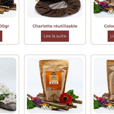
00gr
Charlotte réutilisable
Colo
Lire la suite
Li